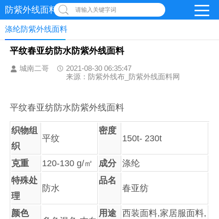
防紫外线面料网
请输入关键字词
涤纶防紫外线面料
平纹春亚纺防水防紫外线面料
城南二哥
2021-08-30 06:35:47
来源：防紫外线布_防紫外线面料网
平纹春亚纺防水防紫外线面料
织物组
密度
平纹
150t- 230t
织
克重
120-130 g/㎡
成分
涤纶
特殊处
品名
防水
春亚纺
理
颜色
用途
西装面料,家居服面料,