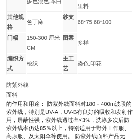
多色混色,本白
里料
其他规
纱支
色丁麻
68*75 68*100
格
门幅
150-300 厘米
图案
多样
CM
编织方
主工
梭织
染色,印花
式
艺
防紫外线
面料
的作用和用途： 防紫外线面料对180－400m波段的
紫外线，特别是UV-A，UV-B有良好的吸收和发射作
用，屏蔽性强，紫外线透过率<3%，洗涤多次后防
紫外线率仍达85％以上，特别适用于野外工作服、
高原服、及太阳伞等使用。 防紫外线面料产品无