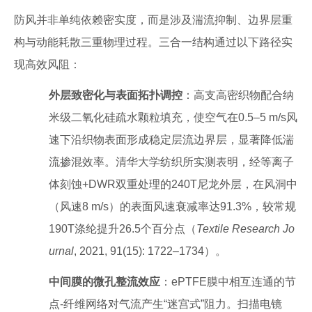
防风并非单纯依赖密实度，而是涉及湍流抑制、边界层重
构与动能耗散三重物理过程。三合一结构通过以下路径实
现高效风阻：
外层致密化与表面拓扑调控
：高支高密织物配合纳
米级二氧化硅疏水颗粒填充，使空气在0.5–5 m/s风
速下沿织物表面形成稳定层流边界层，显著降低湍
流掺混效率。清华大学纺织所实测表明，经等离子
体刻蚀+DWR双重处理的240T尼龙外层，在风洞中
（风速8 m/s）的表面风速衰减率达91.3%，较常规
190T涤纶提升26.5个百分点（
Textile Research Jo
urnal
, 2021, 91(15): 1722–1734）。
中间膜的微孔整流效应
：ePTFE膜中相互连通的节
点-纤维网络对气流产生“迷宫式”阻力。扫描电镜