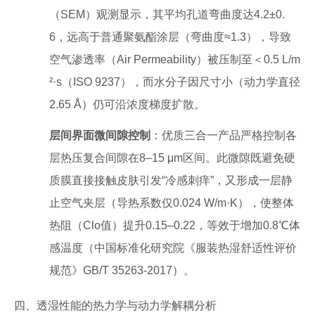
（SEM）观测显示，其平均孔道弯曲度达4.2±0.
6，远高于普通聚氨酯涂层（弯曲度≈1.3），导致
空气渗透率（Air Permeability）被压制至＜0.5 L/m
²·s（ISO 9237），而水分子因尺寸小（动力学直径
2.65 Å）仍可沿浓度梯度扩散。
层间界面微间隙控制
：优质三合一产品严格控制各
层热压复合间隙在8–15 μm区间。此微隙既避免硬
质膜直接接触皮肤引发“冷感刺痒”，又形成一层静
止空气夹层（导热系数仅0.024 W/m·K），使整体
热阻（Clo值）提升0.15–0.22，等效于增加0.8℃体
感温度（中国标准化研究院《服装热湿舒适性评价
规范》GB/T 35263-2017）。
四、透湿性能的热力学与动力学解耦分析