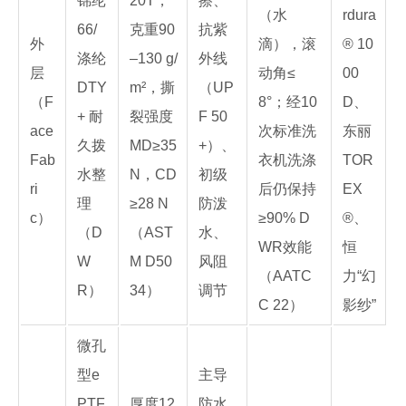
锦纶
20T，
擦、
（水
rdura
66/
克重90
抗紫
外
滴），滚
® 10
涤纶
–130 g/
外线
层
动角≤
00
DTY
m²，撕
（UP
（F
8°；经10
D、
+ 耐
裂强度
F 50
ace
次标准洗
东丽
久拨
MD≥35
+）、
Fab
衣机洗涤
TOR
水整
N，CD
初级
ri
后仍保持
EX
理
≥28 N
防泼
c）
≥90% D
®、
（D
（AST
水、
WR效能
恒
W
M D50
风阻
（AATC
力“幻
R）
34）
调节
C 22）
影纱”
微孔
型e
主导
PTF
厚度12
防水