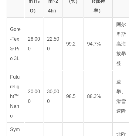
m H₂
m²·2
（%）
R保持
O）
4h）
率）
阿尔
Gore
卑斯
-Tex
28,00
22,50
99.2
94.7%
高海
® Pr
0
0
拔攀
o 3L
登
Futu
速
relig
20,00
30,00
攀、
ht™
98.5
88.3%
0
0
滑雪
Nan
速降
o
Sym
北欧