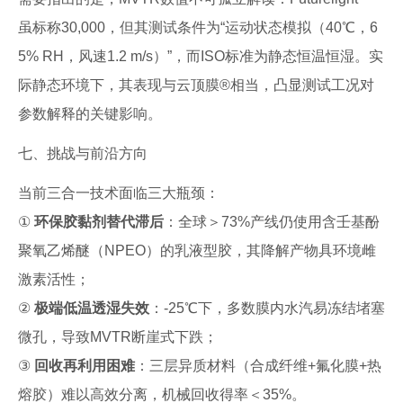
虽标称30,000，但其测试条件为“运动状态模拟（40℃，6
5% RH，风速1.2 m/s）”，而ISO标准为静态恒温恒湿。实
际静态环境下，其表现与云顶膜®相当，凸显测试工况对
参数解释的关键影响。
七、挑战与前沿方向
当前三合一技术面临三大瓶颈：
①
环保胶黏剂替代滞后
：全球＞73%产线仍使用含壬基酚
聚氧乙烯醚（NPEO）的乳液型胶，其降解产物具环境雌
激素活性；
②
极端低温透湿失效
：-25℃下，多数膜内水汽易冻结堵塞
微孔，导致MVTR断崖式下跌；
③
回收再利用困难
：三层异质材料（合成纤维+氟化膜+热
熔胶）难以高效分离，机械回收得率＜35%。