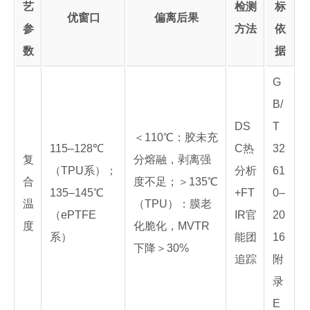
艺
检测
标
优窗口
偏离后果
参
方法
依
数
据
G
B/
DS
T
＜110℃：胶未充
115–128℃
C热
32
复
分熔融，剥离强
（TPU系）；
分析
61
合
度不足；＞135℃
135–145℃
+FT
0–
温
（TPU）：膜老
（ePTFE
IR官
20
度
化脆化，MVTR
系）
能团
16
下降＞30%
追踪
附
录
E