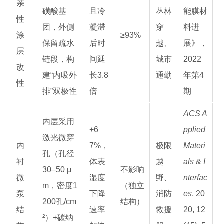
亲
磺酸基
且冷
丛林
能膜材
性
团，外侧
凝滞
穿
料进
涂
≥93%
保留疏水
后时
越、
展》，
层
链段，构
间延
城市
2022
改
建“内吸外
长3.8
通勤
年第4
性
排”双极性
倍
期
ACS A
内层采用
+6
pplied
激光微穿
内
7%，
极限
Materi
孔（孔径
衬
体表
越
als & I
30–50 μ
不影响
微
湿度
野、
nterfac
m，密度1
（独立
泵
下降
消防
es
, 20
200孔/cm
结构）
结
速率
救援
20, 12
²）+碳纳