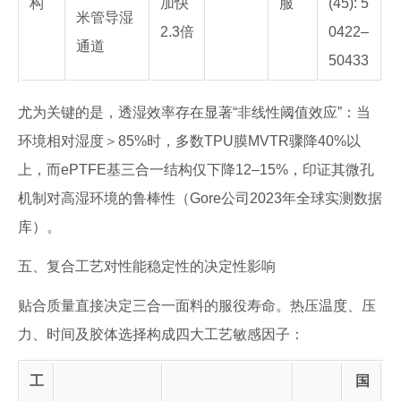
构
加快
服
(45): 5
米管导湿
2.3倍
0422–
通道
50433
尤为关键的是，透湿效率存在显著“非线性阈值效应”：当
环境相对湿度＞85%时，多数TPU膜MVTR骤降40%以
上，而ePTFE基三合一结构仅下降12–15%，印证其微孔
机制对高湿环境的鲁棒性（Gore公司2023年全球实测数据
库）。
五、复合工艺对性能稳定性的决定性影响
贴合质量直接决定三合一面料的服役寿命。热压温度、压
力、时间及胶体选择构成四大工艺敏感因子：
工
国