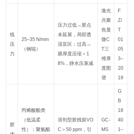
激光
F
共聚
Z/
压力过低→胶点
焦显
T
线
未延展，局部透
25–35 N/mm
微C
01
压
湿盲区；过高→
（钢辊）
T三
05
力
膜厚度压缩＞1
维厚
3–
8%，静水压衰减
度图
20
谱
19
G
B
丙烯酸酯类
18
（低温柔
溶剂型胶残留VO
GC-
40
胶
性）；聚氨酯
C＞50 ppm，引
MS
1–