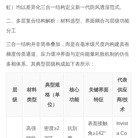
虹）均以差异化三合一结构定义新一代防风透湿范式。
二、多层复合结构解析：材料选型、界面耦合与层级功能
分工
三合一结构并非简单叠加，而是在毫米级尺度内构建具有
梯度传质通道、应力缓冲界面与定向能量耗散机制的仿生
多相体系。其典型层级构成如下表所示：
代表
典型规
层
材料
核心
关键界面
供应
格（单
级
类型
功能
特征
商/技
位）
术
表面接触
Invist
高强
密度≥2
抗刮
角≥142°
a Co