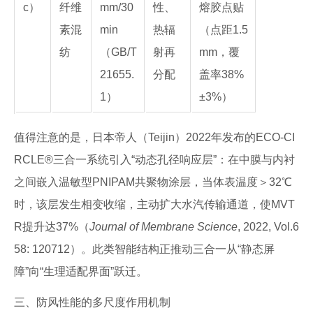
c）
纤维
mm/30
性、
熔胶点贴
素混
min
热辐
（点距1.5
纺
（GB/T
射再
mm，覆
21655.
分配
盖率38%
1）
±3%）
值得注意的是，日本帝人（Teijin）2022年发布的ECO-CI
RCLE®三合一系统引入“动态孔径响应层”：在中膜与内衬
之间嵌入温敏型PNIPAM共聚物涂层，当体表温度＞32℃
时，该层发生相变收缩，主动扩大水汽传输通道，使MVT
R提升达37%（
Journal of Membrane Science
, 2022, Vol.6
58: 120712）。此类智能结构正推动三合一从“静态屏
障”向“生理适配界面”跃迁。
三、防风性能的多尺度作用机制