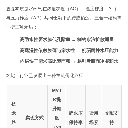
透湿本质是水蒸气在浓度梯度（ΔC）、温度梯度（ΔT）
与压力梯度（ΔP）共同驱动下的跨膜输运。三合一结构需
平衡三项矛盾：
高防水性要求膜低孔隙率 → 制约水汽扩散通量
高透湿性依赖膜薄与亲水性 → 削弱耐静水压能力
内层快干需求高比表面积 → 易引发膜面冷凝积水
对此，行业已发展出三种主流优化路径：
MVT
R提
技
升幅
术
静水压
适用
文献支
实现方式
度
路
保持率
场景
持
（vs.