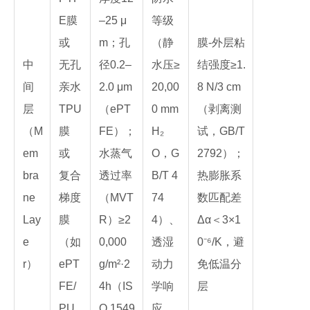
E膜
–25 μ
等级
或
m；孔
（静
膜-外层粘
中
无孔
径0.2–
水压≥
结强度≥1.
间
亲水
2.0 μm
20,00
8 N/3 cm
层
TPU
（ePT
0 mm
（剥离测
（M
膜
FE）；
H₂
试，GB/T
em
或
水蒸气
O，G
2792）；
bra
复合
透过率
B/T 4
热膨胀系
ne
梯度
（MVT
74
数匹配差
Lay
膜
R）≥2
4）、
Δα＜3×1
e
（如
0,000
透湿
0⁻⁶/K，避
r）
ePT
g/m²·2
动力
免低温分
FE/
4h（IS
学响
层
PU
O 1549
应、