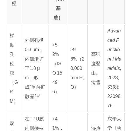
径
基
准）
Advan
梯
外侧孔径
ced F
度
+5
0.3 μm，
≥9
unctio
孔
2%
高强
内侧渐扩
6%（2
nal Ma
径
（IS
度登
至1.8 μ
0,000
terials
,
膜
O 15
山、
m，形
mm H₂
2023,
（G
49
滑雪
成“单向扩
O）
33(8):
P
6）
散漏斗”
22098
M）
76
在TPU膜
+4
东华大
双
内侧接枝
1%，
湿热
学《功