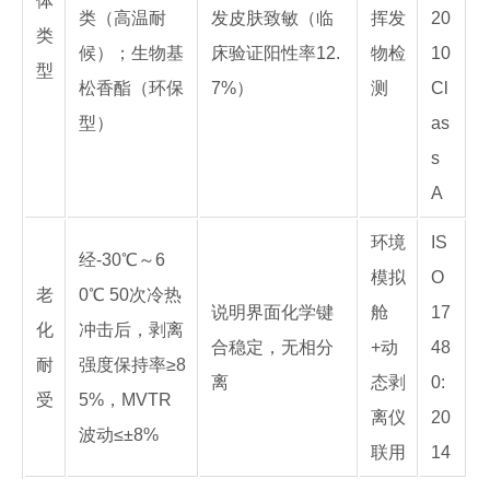
体
类（高温耐
发皮肤致敏（临
挥发
20
类
候）；生物基
床验证阳性率12.
物检
10
型
松香酯（环保
7%）
测
Cl
型）
as
s
A
环境
IS
经-30℃～6
模拟
O
老
0℃ 50次冷热
说明界面化学键
舱
17
化
冲击后，剥离
合稳定，无相分
+动
48
耐
强度保持率≥8
离
态剥
0:
受
5%，MVTR
离仪
20
波动≤±8%
联用
14