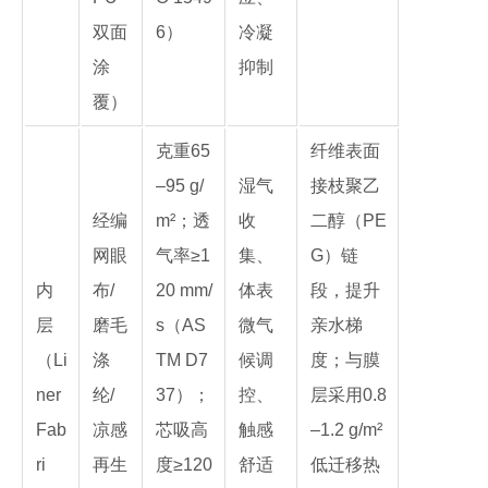
双面
6）
冷凝
涂
抑制
覆）
克重65
纤维表面
–95 g/
湿气
接枝聚乙
经编
m²；透
收
二醇（PE
网眼
气率≥1
集、
G）链
内
布/
20 mm/
体表
段，提升
层
磨毛
s（AS
微气
亲水梯
（Li
涤
TM D7
候调
度；与膜
ner
纶/
37）；
控、
层采用0.8
Fab
凉感
芯吸高
触感
–1.2 g/m²
ri
再生
度≥120
舒适
低迁移热