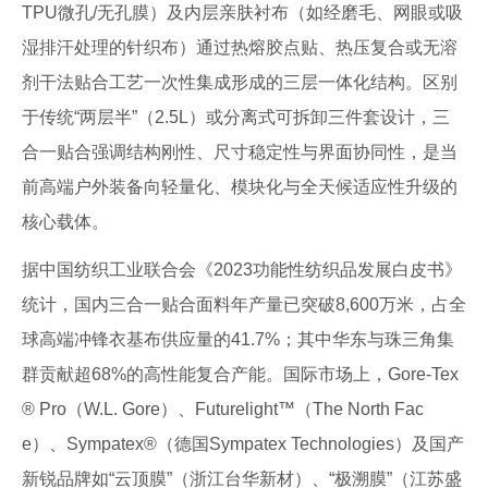
TPU微孔/无孔膜）及内层亲肤衬布（如经磨毛、网眼或吸
湿排汗处理的针织布）通过热熔胶点贴、热压复合或无溶
剂干法贴合工艺一次性集成形成的三层一体化结构。区别
于传统“两层半”（2.5L）或分离式可拆卸三件套设计，三
合一贴合强调结构刚性、尺寸稳定性与界面协同性，是当
前高端户外装备向轻量化、模块化与全天候适应性升级的
核心载体。
据中国纺织工业联合会《2023功能性纺织品发展白皮书》
统计，国内三合一贴合面料年产量已突破8,600万米，占全
球高端冲锋衣基布供应量的41.7%；其中华东与珠三角集
群贡献超68%的高性能复合产能。国际市场上，Gore-Tex
® Pro（W.L. Gore）、Futurelight™（The North Fac
e）、Sympatex®（德国Sympatex Technologies）及国产
新锐品牌如“云顶膜”（浙江台华新材）、“极溯膜”（江苏盛