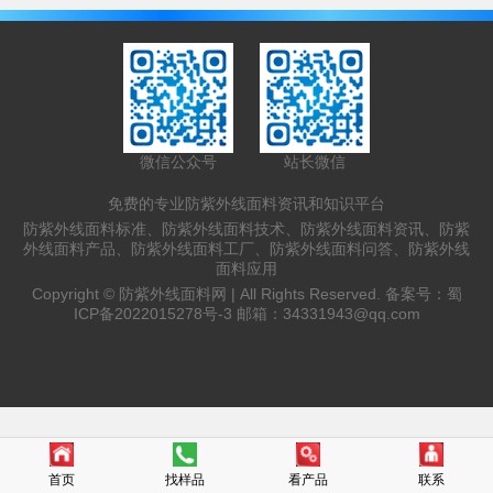
<3%，洗涤多次后防紫外线率仍达85％以
上，特别适用于野外工作服、高原服、及太
阳伞等使用。防紫外线面料产品无毒、对人
体安全，对皮肤无刺激、无过敏反应，具有
良好的吸湿透气性。公司防紫外线产品，根
据客户要求均可达UPF50+，对人体形...
微信公众号
站长微信
免费的专业防紫外线面料资讯和知识平台
防紫外线面料标准、防紫外线面料技术、防紫外线面料资讯、防紫
外线面料产品、防紫外线面料工厂、防紫外线面料问答、防紫外线
面料应用
Copyright ©
防紫外线面料网 |
All Rights Reserved. 备案号：
蜀
ICP备2022015278号-3
邮箱：
34331943@qq.com
首页
找样品
看产品
联系