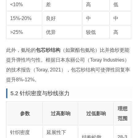
<10%
差
高
低
15%-20%
良好
中
中
>25%
优异
较低
高
此外，氨纶的
包芯纱结构
（如聚酯包氨纶）比并捻纱更能
提升弹性均匀性。根据日本东丽公司（Toray Industries）
的技术报告（Toray, 2021），包芯纱结构可使弹性回复率
提升8%-12%。
5.2 针织密度与纱线张力
理想
参数
过高影响
过低影响
范围
针织密度
延展性下
结构松散，
28-3