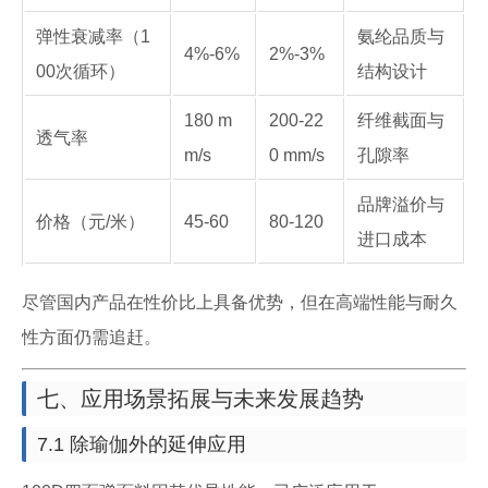
弹性衰减率（1
氨纶品质与
4%-6%
2%-3%
00次循环）
结构设计
180 m
200-22
纤维截面与
透气率
m/s
0 mm/s
孔隙率
品牌溢价与
价格（元/米）
45-60
80-120
进口成本
尽管国内产品在性价比上具备优势，但在高端性能与耐久
性方面仍需追赶。
七、应用场景拓展与未来发展趋势
7.1 除瑜伽外的延伸应用