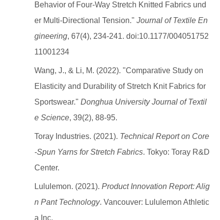
Behavior of Four-Way Stretch Knitted Fabrics und
er Multi-Directional Tension."
Journal of Textile En
gineering
, 67(4), 234-241. doi:10.1177/004051752
11001234
Wang, J., & Li, M. (2022). "Comparative Study on
Elasticity and Durability of Stretch Knit Fabrics for
Sportswear."
Donghua University Journal of Textil
e Science
, 39(2), 88-95.
Toray Industries. (2021).
Technical Report on Core
-Spun Yarns for Stretch Fabrics
. Tokyo: Toray R&D
Center.
Lululemon. (2021).
Product Innovation Report: Alig
n Pant Technology
. Vancouver: Lululemon Athletic
a Inc.