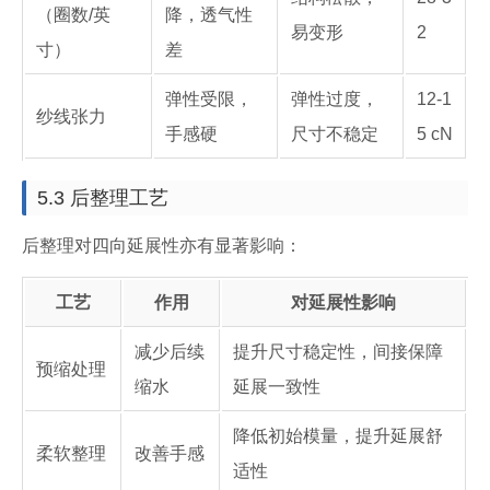
（圈数/英
降，透气性
易变形
2
寸）
差
弹性受限，
弹性过度，
12-1
纱线张力
手感硬
尺寸不稳定
5 cN
5.3 后整理工艺
后整理对四向延展性亦有显著影响：
工艺
作用
对延展性影响
减少后续
提升尺寸稳定性，间接保障
预缩处理
缩水
延展一致性
降低初始模量，提升延展舒
柔软整理
改善手感
适性