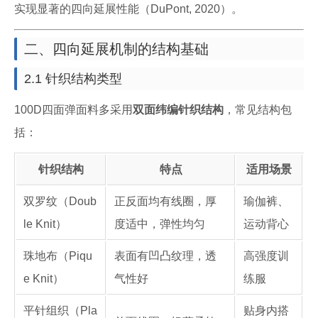
实现显著的四向延展性能（DuPont, 2020）。
二、四向延展机制的结构基础
2.1 针织结构类型
100D四面弹面料多采用
双面纬编针织结构
，常见结构包
括：
针织结构
特点
适用场景
双罗纹（Doub
正反面均有线圈，厚
瑜伽裤、
le Knit）
度适中，弹性均匀
运动背心
珠地布（Piqu
表面有凹凸纹理，透
高强度训
e Knit）
气性好
练服
平针组织（Pla
贴身内搭