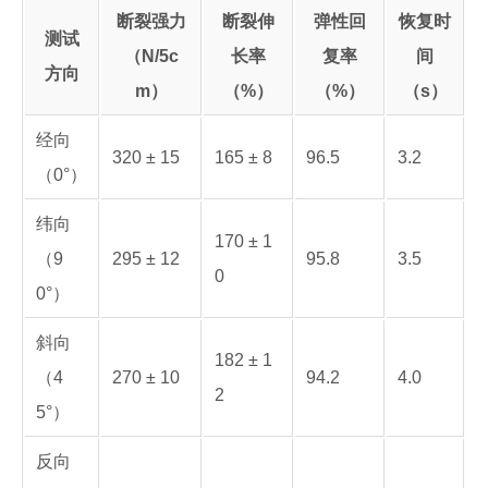
断裂强力
断裂伸
弹性回
恢复时
测试
（N/5c
长率
复率
间
方向
m）
（%）
（%）
（s）
经向
320 ± 15
165 ± 8
96.5
3.2
（0°）
纬向
170 ± 1
（9
295 ± 12
95.8
3.5
0
0°）
斜向
182 ± 1
（4
270 ± 10
94.2
4.0
2
5°）
反向