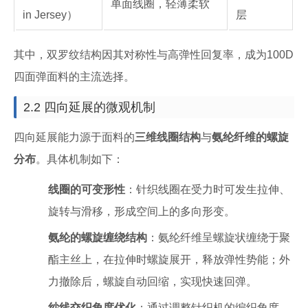
单面线圈，轻薄柔软
in Jersey）
层
其中，双罗纹结构因其对称性与高弹性回复率，成为100D
四面弹面料的主流选择。
2.2 四向延展的微观机制
四向延展能力源于面料的
三维线圈结构
与
氨纶纤维的螺旋
分布
。具体机制如下：
线圈的可变形性
：针织线圈在受力时可发生拉伸、
旋转与滑移，形成空间上的多向形变。
氨纶的螺旋缠绕结构
：氨纶纤维呈螺旋状缠绕于聚
酯主丝上，在拉伸时螺旋展开，释放弹性势能；外
力撤除后，螺旋自动回缩，实现快速回弹。
纱线交织角度优化
：通过调整针织机的编织角度