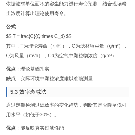
依据滤材单位面积的容尘能力进行寿命预测，结合现场粉
尘浓度计算出理论使用寿命。
公式
：
$$ T = frac{C}{Q times C_d} $$
其中，T为理论寿命（小时），C为滤材容尘量（g/m²），
Q为风量（m³/h），Cd为空气中颗粒物浓度（g/m³）
优点
：理论基础扎实
缺点
：实际环境中颗粒浓度难以准确测量
5.3 效率衰减法
通过定期检测过滤效率的变化趋势，判断其是否降至低可
用水平（如低于30%）。
优点
：能反映真实过滤性能