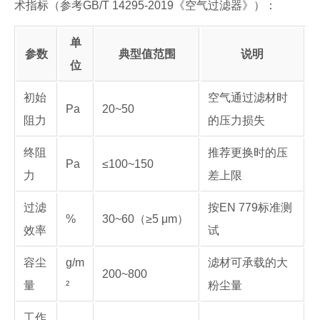
术指标（参考GB/T 14295-2019《空气过滤器》）：
单
参数
典型值范围
说明
位
初始
空气通过滤材时
Pa
20~50
阻力
的压力损失
终阻
推荐更换时的压
Pa
≤100~150
力
差上限
过滤
按EN 779标准测
%
30~60（≥5 μm）
效率
试
容尘
g/m
滤材可承载的大
200~800
量
²
粉尘量
工作