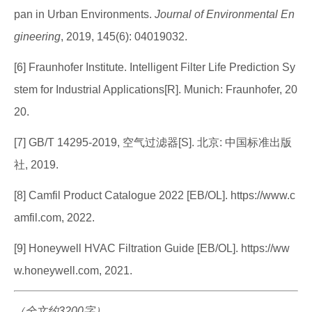
pan in Urban Environments.
Journal of Environmental En
gineering
, 2019, 145(6): 04019032.
[6] Fraunhofer Institute. Intelligent Filter Life Prediction Sy
stem for Industrial Applications[R]. Munich: Fraunhofer, 20
20.
[7] GB/T 14295-2019, 空气过滤器[S]. 北京: 中国标准出版
社, 2019.
[8] Camfil Product Catalogue 2022 [EB/OL]. https://www.c
amfil.com, 2022.
[9] Honeywell HVAC Filtration Guide [EB/OL]. https://ww
w.honeywell.com, 2021.
（全文约3200字）